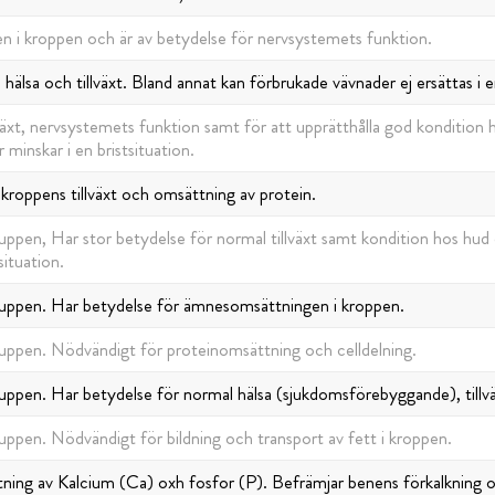
n i kroppen och är av betydelse för nervsystemets funktion.
älsa och tillväxt. Bland annat kan förbrukade vävnader ej ersättas i en
växt, nervsystemets funktion samt för att upprätthålla god kondition
 minskar i en bristsituation.
 kroppens tillväxt och omsättning av protein.
ruppen, Har stor betydelse för normal tillväxt samt kondition hos hu
situation.
gruppen. Har betydelse för ämnesomsättningen i kroppen.
ruppen. Nödvändigt för proteinomsättning och celldelning.
ruppen. Har betydelse för normal hälsa (sjukdomsförebyggande), tillv
ruppen. Nödvändigt för bildning och transport av fett i kroppen.
ing av Kalcium (Ca) oxh fosfor (P). Befrämjar benens förkalkning och