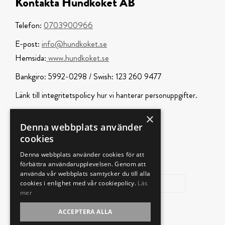
Kontakta Hundköket AB
Telefon
0703900966
:
E-post
info@hundkoket.se
:
Hemsida
www.hundkoket.se
:
Bankgiro
Swish:
: 5992-0298 /
123 260 9477
integritetspolicy
Länk till
hur vi hanterar personuppgifter.
×
Prenumerera på vårt
Denna webbplats använder
cookies
nyhetsbrev
Denna webbplats använder cookies för att
förbättra användarupplevelsen. Genom att
använda vår webbplats samtycker du till alla
cookies i enlighet med vår cookiepolicy.
Läs
mer
ACCEPTERA ALLA
Skicka in!