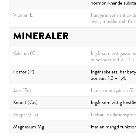
hormonliknande substa
Vitamin E
Fungerar som antioxida
lever, muskler och fru
MINERALER
Kalcium (Ca)
Ingår som viktigaste be
hundfoder är 1,2 – 1,5
Fosfor (P)
Ingår i skelett, har be
bör vara 1,3 – 1,4.
Järn (Fe)
Har stor betydelse för 
Kobolt (Co)
Ingår som viktig bestån
Koppar (Cu)
Deltar i oxidationspro
Magnesium Mg
Har en mängd funktioner