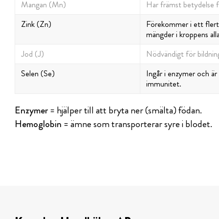
Mangan (Mn)
Har främst betydelse fö
Zink (Zn)
Förekommer i ett flerta
mängder i kroppens all
Jod (J)
Nödvändigt för bildnin
Selen (Se)
Ingår i enzymer och är
immunitet.
Enzymer
= hjälper till att bryta ner (smälta) födan.
Hemoglobin
= ämne som transporterar syre i blodet.