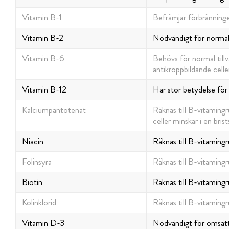
Vitamin B-1
Befrämjar förbränninge
Vitamin B-2
Nödvändigt för normal h
Vitamin B-6
Behövs för normal till
antikroppbildande celler
Vitamin B-12
Har stor betydelse för
Kalciumpantotenat
Räknas till B-vitaming
celler minskar i en brist
Niacin
Räknas till B-vitamin
Folinsyra
Räknas till B-vitaming
Biotin
Räknas till B-vitaming
Kolinklorid
Räknas till B-vitaming
Vitamin D-3
Nödvändigt för omsättn