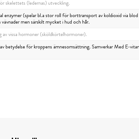
r skelettets (ledernas) utveckling.
l enzymer (spelar bl.a stor roll för borttransport av koldioxid via blod
a vävnader men särskilt mycket i hud och hår.
g av vissa hormoner (sköldkörtelhormoner).
 av betydelse för kroppens ämnesomsättning. Samverkar Med E-vitamin.