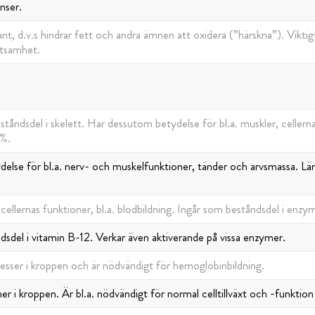
nser.
nt, d.v.s hindrar fett och andra ämnen att oxidera (”härskna”). Vikti
ktsamhet.
ståndsdel i skelett. Har dessutom betydelse för bl.a. muskler, cellerna
 %.
tydelse för bl.a. nerv- och muskelfunktioner, tänder och arvsmassa. Lä
cellernas funktioner, bl.a. blodbildning. Ingår som beståndsdel i enzy
dsdel i vitamin B-12. Verkar även aktiverande på vissa enzymer.
cesser i kroppen och är nödvändigt för hemoglobinbildning.
 i kroppen. Är bl.a. nödvändigt för normal celltillväxt och -funktion 